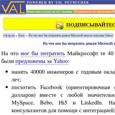
powered by val petruchek
Разместите ссылку на эту страницу
Подпишитесь на обновления (
ПОДПИСЫВАЙТЕСЬ
»
»
val.zp.ua
Блог
На что мог бы потратить деньги Microsoft вместо покупки Yahoo
На что мог бы потратить деньги Microsoft
На что
мог бы потратить
Майкрософт те 40 
были
предложены за Yahoo
:
нанять 40000 инженеров с годовым окла
лет;
поглотить Facebook (ориентировочна
долларов) вместе с любой значительн
MySpace, Bebo, Hi5 и LinkedIn. На
консультантов для помощи с интеграцией