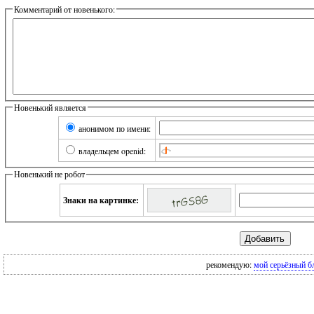
Комментарий от новенького:
Новенький является
анонимом по имени:
владельцем openid:
Новенький не робот
Знаки на картинке:
рекомендую:
мой серьёзный б