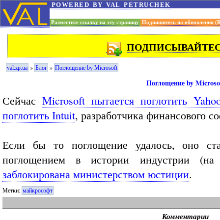
powered by val petruchek
Разместите ссылку на эту страницу
Подпишитесь на обновления (
ПОДПИСЫВАЙТЕСЬ
»
»
val.zp.ua
Блог
Поглощение by Microsoft
Поглощение by Microso
Сейчас
Microsoft пытается поглотить Yaho
поглотить Intuit
, разработчика финансового со
Если бы то поглощение удалось, оно ста
поглощением в истории индустрии (на
заблокирована министерством юстиции
.
Метки:
майкрософт
Комментарии